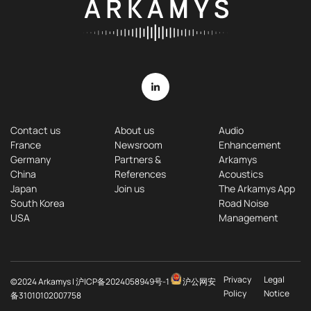
Contact us
About us
Audio
France
Newsroom
Enhancement
Germany
Partners &
Arkamys
China
References
Acoustics
Japan
Join us
The Arkamys App
South Korea
Road Noise
USA
Management
Privacy
Legal
©2024 Arkamys |
沪ICP备2024058949号-1
沪公网安
Policy
Notice
备31010102007758