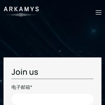
J
o
i
n
u
s
电子邮箱