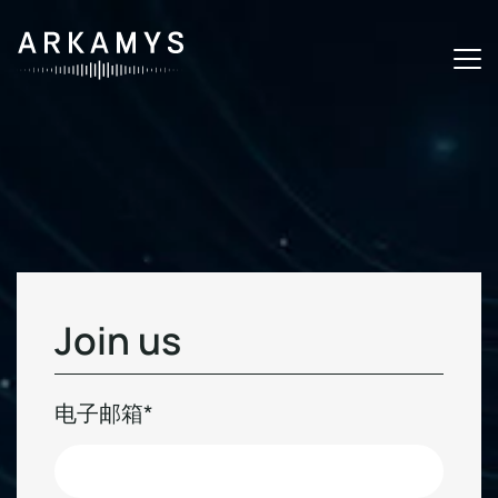
J
o
i
n
u
s
电子邮箱