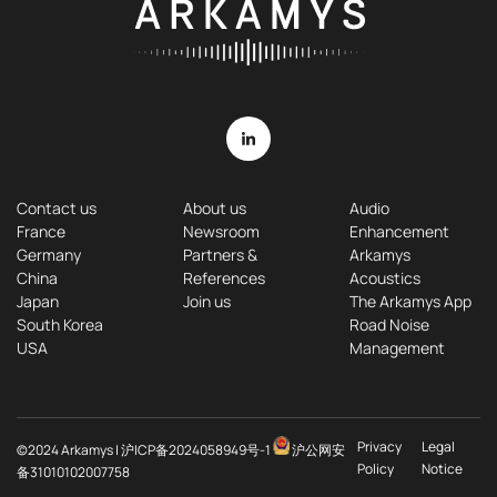
Contact us
About us
Audio
France
Newsroom
Enhancement
Germany
Partners &
Arkamys
China
References
Acoustics
Japan
Join us
The Arkamys App
South Korea
Road Noise
USA
Management
Privacy
Legal
©2024 Arkamys |
沪ICP备2024058949号-1
沪公网安
Policy
Notice
备31010102007758