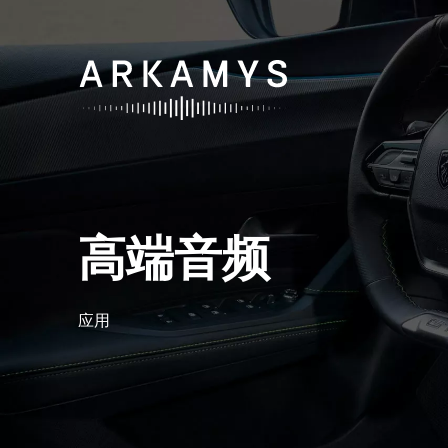
高
端
音
频
应用