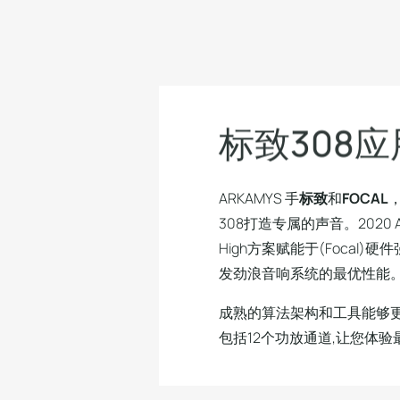
标
致
3
0
8
应
ARKAMYS 手
标致
和
FOCAL
308打造专属的声音。2020 ARK
High方案赋能于(Focal
发劲浪音响系统的最优性能
成熟的算法架构和工具能够更
包括12个功放通道,让您体