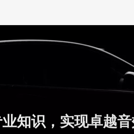
专
业
知
识
，
实
现
卓
越
音