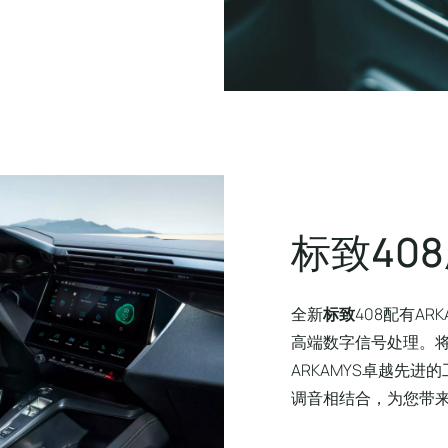
标
致
4
0
8
全新
标致
408配有ARKA
高端数字信号处理。
ARKAMYS卓越先进
调音相结合，为您带