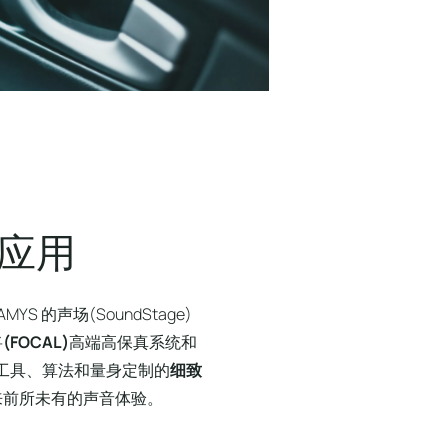
应
用
MYS 的声场(SoundStage)
将
(FOCAL)
高端高保真系统和
的工具、算法和量身定制的
细致
来前所未有的声音体验。