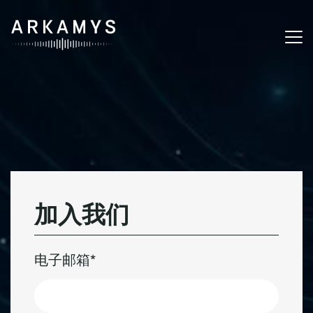
加
入
我
们
电子邮箱