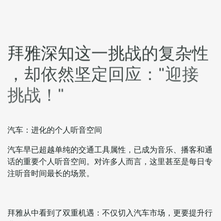
拜
雅
深
知
这
一
挑
战
的
复
杂
性
，
却
依
然
坚
定
回
应
：
"
迎
接
挑
战
！
"
汽车：进化的个人听音空间
汽车早已超越单纯的交通工具属性，已成为音乐、播客和通
话的重要个人听音空间。对许多人而言，这里甚至是每日专
注听音时间最长的场景。
拜雅从中看到了双重机遇：不仅切入汽车市场，更要提升行