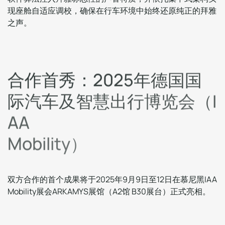
现座舱自适应调校，确保在行车环境中始终还原纯正的拜雅
之声。
合
作
首
秀
：
2
0
2
5
年
德
国
国
际
汽
车
及
智
慧
出
行
博
览
会
（
I
A
A
M
o
b
i
l
i
t
y
）
双方合作的首个成果将于2025年9月9日至12日在慕尼黑IAA
Mobility展会ARKAMYS展馆（A2馆 B30展台）正式亮相。