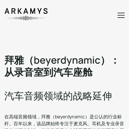
拜
雅
（
b
e
y
e
r
d
y
n
a
m
i
c
）
：
从
录
音
室
到
汽
车
座
舱
汽
车
音
频
领
域
的
战
略
延
伸
在高端音频领域，拜雅（beyerdynamic）是公认的行业标
杆。百年以来，该品牌始终专注于麦克风、耳机及专业录音