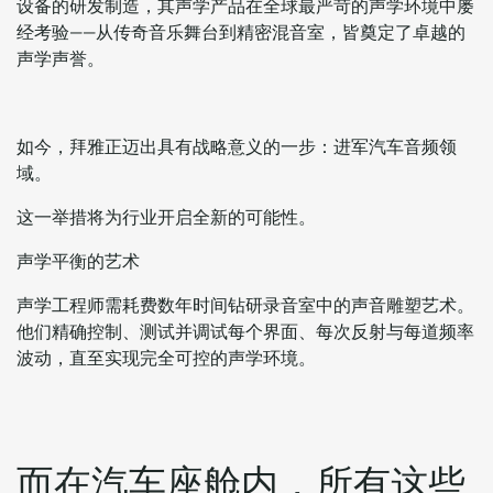
设备的研发制造，其声学产品在全球最严苛的声学环境中屡
经考验——从传奇音乐舞台到精密混音室，皆奠定了卓越的
声学声誉。
如今，拜雅正迈出具有战略意义的一步：进军汽车音频领
域。
这一举措将为行业开启全新的可能性。
声学平衡的艺术
声学工程师需耗费数年时间钻研录音室中的声音雕塑艺术。
他们精确控制、测试并调试每个界面、每次反射与每道频率
波动，直至实现完全可控的声学环境。
而
在
汽
车
座
舱
内
，
所
有
这
些