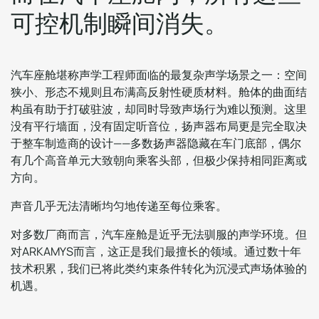
可
控
机
制
瞬
间
消
失
。
汽车座舱堪称声学工程师面临的最复杂声学场景之一：空间
狭小、形态不规则且布满高反射性硬质材料。舱体的曲面结
构虽有助于打破驻波，却同时导致声场行为难以预测。这里
没有平行墙面，没有固定听音位，扬声器布局更是完全取决
于整车制造商的设计——多数扬声器隐藏在车门底部，偶尔
有几个高音单元大致朝向乘客头部，但极少保持相同距离或
方向。
声音几乎无法清晰均匀地传递至每位乘客。
对多数厂商而言，汽车座舱是近乎无法驯服的声学环境。但
对ARKAMYS而言，这正是我们最擅长的领域。通过数十年
技术积累，我们已将此类约束条件转化为沉浸式声场体验的
机遇。